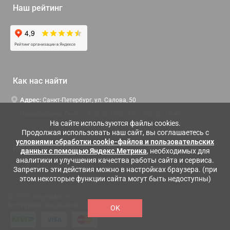
Наш рейтинг
Как нас найти
Адрес:
Санкт-Петербург, ул. Салова, 50
Часы работы:
Пн-Чт c 9:00 до 18:00, Пт с 9:00 до 16:45
На сайте используются файлы cookies.
Продолжая использовать наш сайт, вы соглашаетесь с
условиями обработки cookie-файлов и пользовательских
Контактная информация
данных с помощью Яндекс.Метрика
, необходимых для
аналитики и улучшения качества работы сайта и сервиса.
Служба поддержки:
Заказать обратный звонок
Запретить эти действия можно в настройках браузера. (при
этом некоторые функции сайта могут быть недоступны)
© 2026 moysalon.ru
Все права защищены
OK