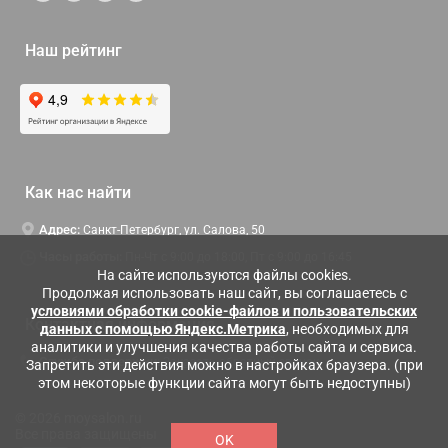
Наш рейтинг
Как нас найти
Адрес:
Санкт-Петербург, ул. Салова, 50
Часы работы:
Пн-Чт c 9:00 до 18:00, Пт с 9:00 до 16:45
На сайте используются файлы cookies.
Продолжая использовать наш сайт, вы соглашаетесь с
условиями обработки cookie-файлов и пользовательских
Контактная информация
данных с помощью Яндекс.Метрика
, необходимых для
аналитики и улучшения качества работы сайта и сервиса.
Служба поддержки:
Заказать обратный звонок
Запретить эти действия можно в настройках браузера. (при
этом некоторые функции сайта могут быть недоступны)
© 2026 moysalon.ru
Все права защищены
OK