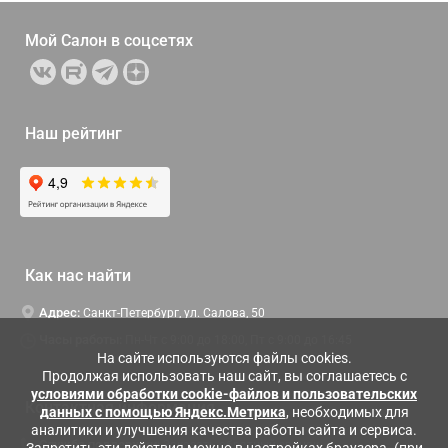
Мой Салон в
соцсетях
Наш рейтинг
Как нас найти
Адрес:
Санкт-Петербург, ул. Салова, 50
Часы работы:
Пн-Чт c 9:00 до 18:00, Пт с 9:00 до 16:45
На сайте используются файлы cookies.
Продолжая использовать наш сайт, вы соглашаетесь с
условиями обработки cookie-файлов и пользовательских
Контактная информация
данных с помощью Яндекс.Метрика
, необходимых для
аналитики и улучшения качества работы сайта и сервиса.
Служба поддержки:
Заказать обратный звонок
Запретить эти действия можно в настройках браузера. (при