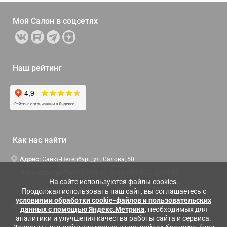
Мой Салон в
соцсетях
Наш рейтинг
Как нас найти
Адрес:
Санкт-Петербург, ул. Салова, 50
Часы работы:
Пн-Чт c 9:00 до 18:00, Пт с 9:00 до 16:45
На сайте используются файлы cookies.
Продолжая использовать наш сайт, вы соглашаетесь с
условиями обработки cookie-файлов и пользовательских
Контактная информация
данных с помощью Яндекс.Метрика
, необходимых для
аналитики и улучшения качества работы сайта и сервиса.
Служба поддержки:
Заказать обратный звонок