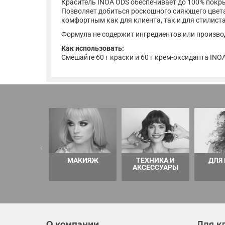
Краситель INOA ODS обеспечивает до 100% покр
Позволяет добиться роскошного сияющего цвета 
комфортным как для клиента, так и для стилиста
Формула не содержит ингредиентов или произв
Как использовать:
Смешайте 60 г краски и 60 г крем-оксиданта INO
МАКИЯЖ
ТЕХНИКА И
ДЛЯ
АКСЕССУАРЫ
О компании
Для к