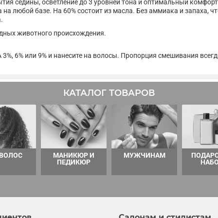
ытия седины, осветление до 3 уровней тона и оптимальный комфор
на любой базе. На 60% состоит из масла. Без аммиака и запаха, 
.
одных животного происхождения.
A 3%, 6% или 9% и нанесите на волосы. Пропорция смешивания всегд
КАТАЛОГ ТОВАРОВ
 ВОЛОС
МАНИКЮР И
МУЖЧИНАМ
ПОДАР
ПЕДИКЮР
НАБ
лиентов
Салонам и стилистам