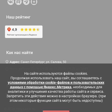
Наш рейтинг
Как нас найти
Адрес:
Санкт-Петербург, ул. Салова, 50
Часы работы:
Пн-Чт c 9:00 до 18:00, Пт с 9:00 до 16:45
На сайте используются файлы cookies.
Продолжая использовать наш сайт, вы соглашаетесь с
условиями обработки cookie-файлов и пользовательских
Контактная информация
данных с помощью Яндекс.Метрика
, необходимых для
аналитики и улучшения качества работы сайта и сервиса.
Служба поддержки:
Заказать обратный звонок
Запретить эти действия можно в настройках браузера. (при
этом некоторые функции сайта могут быть недоступны)
© 2026 moysalon.ru