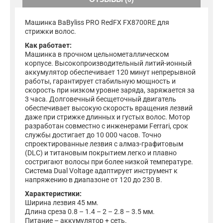
Машинка BaByliss PRO RedFX FX8700RE для
стрижки волос.
Как работает:
Машинка в прочном цельнометаллическом
корпусе. Высокопроизводительный литий-ионный
аккумулятор обеспечивает 120 минут непрерывной
работы, гарантирует стабильную мощность и
скорость при низком уровне заряда, заряжается за
3 часа. Долговечный бесщеточный двигатель
обеспечивает высокую скорость вращения лезвий
даже при стрижке длинных и густых волос. Мотор
разработан совместно с инженерами Ferrari, срок
службы достигает до 10 000 часов. Точно
спроектированные лезвия с алмаз-графитовым
(DLC) и титановым покрытием легко и плавно
состригают волосы при более низкой температуре.
Система Dual Voltage адаптирует инструмент к
напряжению в диапазоне от 120 до 230 B.
Характеристики:
Ширина лезвия 45 мм.
Длина среза 0.8 – 1.4 – 2 – 2.8 – 3.5 мм.
Питание – аккумулятор + сеть.